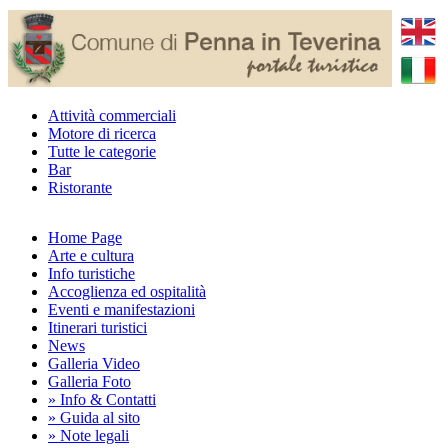
Attività commerciali
Motore di ricerca
Tutte le categorie
Bar
Ristorante
Home Page
Arte e cultura
Info turistiche
Accoglienza ed ospitalità
Eventi e manifestazioni
Itinerari turistici
News
Galleria Video
Galleria Foto
» Info & Contatti
» Guida al sito
» Note legali