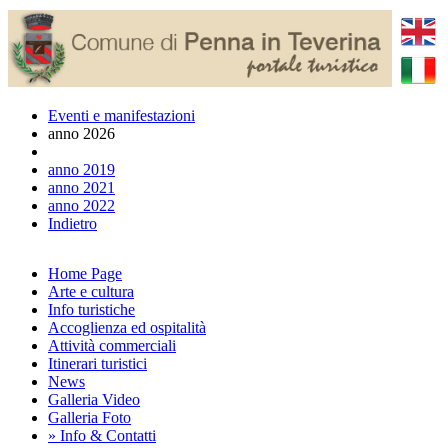
Eventi e manifestazioni
anno 2026
anno 2019
anno 2021
anno 2022
Indietro
Home Page
Arte e cultura
Info turistiche
Accoglienza ed ospitalità
Attività commerciali
Itinerari turistici
News
Galleria Video
Galleria Foto
» Info & Contatti