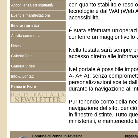
con quanto stabilito e reso o
Accoglienza ed ospitalità
tecnologie e dal WAI (Web Acc
Eventi e manifestazioni
accessibilità.
Itinerari turistici
È stata effettuata un'operaz
Attività commerciali
conferire un maggior livello d
News
Nella testata sarà sempre p
accesso diretto alle informaz
Galleria Foto
Galleria Video
Nel portale è possibile impos
A- A+ A), senza comprometter
Info & Contatti
personalizzazioni scelte da
Penna in Fiore
durante la navigazione all'in
Pur tenendo conto della neces
navigazione del sito, per ciò c
in finestre distinte. Tutto qu
ministeriali, e mantenendo l
Comune di Penna in Teverina