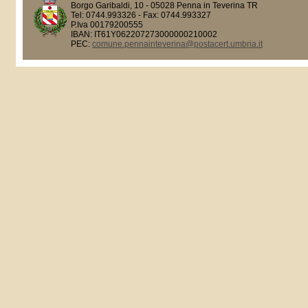
Borgo Garibaldi, 10 - 05028 Penna in Teverina TR
Tel: 0744.993326 - Fax: 0744.993327
P.Iva 00179200555
IBAN: IT61Y062207273000000210002
PEC:
comune.pennainteverina@postacert.umbria.it