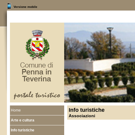
Versione mobile
Info turistiche
Home
Associazioni
Arte e cultura
Info turistiche