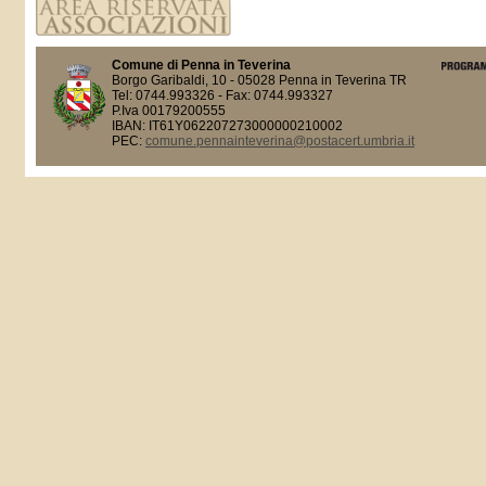
Comune di Penna in Teverina
Borgo Garibaldi, 10 - 05028 Penna in Teverina TR
Tel: 0744.993326 - Fax: 0744.993327
P.Iva 00179200555
IBAN: IT61Y062207273000000210002
PEC:
comune.pennainteverina@postacert.umbria.it