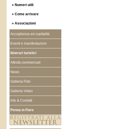
» Numeri utili
» Come arrivare
» Associazioni
Accoglienza ed ospitalità
Eventi e manifestazioni
Itinerari turistici
Attività commerciali
News
Galleria Foto
Galleria Video
Info & Contatti
Penna in Fiore