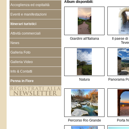
Album disponibili:
Accoglienza ed ospitalità
Eventi e manifestazioni
Itinerari turistici
Attività commerciali
Giardini all'Italiana
Il paese d
Teve
News
Galleria Foto
Galleria Video
Info & Contatti
Natura
Panorama Po
Penna in Fiore
Percorso Rio Grande
Porta N