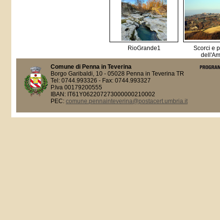
RioGrande1
Scorci e 
dell'A
Comune di Penna in Teverina
Borgo Garibaldi, 10 - 05028 Penna in Teverina TR
Tel: 0744.993326 - Fax: 0744.993327
P.Iva 00179200555
IBAN: IT61Y062207273000000210002
PEC:
comune.pennainteverina@postacert.umbria.it