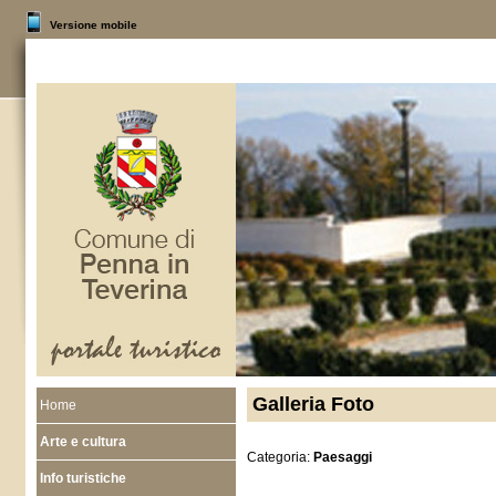
Versione mobile
Galleria Foto
Home
Arte e cultura
Categoria:
Paesaggi
Info turistiche