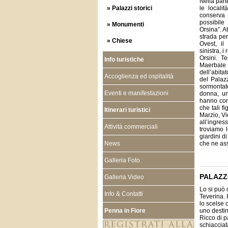
Nella part
» Palazzi storici
le locali
conserva
possibile
» Monumenti
Orsina”. A
strada per
» Chiese
Ovest, il
sinistra, i
Orsini. T
Info turistiche
Maerbale 
dell’abit
Accoglienza ed ospitalità
del Palazz
sormontate
Eventi e manifestazioni
donna, un
hanno conf
che tali f
Itinerari turistici
Marzio, Vi
all’ingre
Attività commerciali
troviamo 
giardini d
News
che ne ass
Galleria Foto
PALAZZ
Galleria Video
Lo si può 
Info & Contatti
Teverina. 
lo scelse 
Penna in Fiore
uno destina
Ricco di p
schiacciat