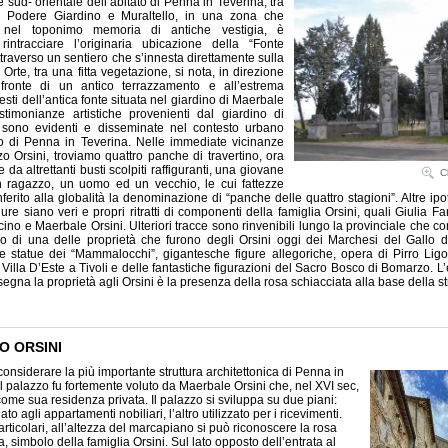
e sud- orientale dell’abitato di Penna in Teverina, tra
tà Podere Giardino e Muraltello, in una zona che
 nel toponimo memoria di antiche vestigia, è
 rintracciare l’originaria ubicazione della “Fonte
ttraverso un sentiero che s’innesta direttamente sulla
 Orte, tra una fitta vegetazione, si nota, in direzione
 fronte di un antico terrazzamento e all’estrema
 resti dell’antica fonte situata nel giardino di Maerbale
estimonianze artistiche provenienti dal giardino di
sono evidenti e disseminate nel contesto urbano
ato di Penna in Teverina. Nelle immediate vicinanze
o Orsini, troviamo quattro panche di travertino, ora
 da altrettanti busti scolpiti raffiguranti, una giovane
C
 ragazzo, un uomo ed un vecchio, le cui fattezze
erito alla globalità la denominazione di “panche delle quattro stagioni”. Altre ip
igure siano veri e propri ritratti di componenti della famiglia Orsini, quali Giulia Fa
cino e Maerbale Orsini. Ulteriori tracce sono rinvenibili lungo la provinciale che 
sso di una delle proprietà che furono degli Orsini oggi dei Marchesi del Gallo 
le statue dei “Mammalocchi”, gigantesche figure allegoriche, opera di Pirro Ligo
i Villa D’Este a Tivoli e delle fantastiche figurazioni del Sacro Bosco di Bomarzo. 
egna la proprietà agli Orsini è la presenza della rosa schiacciata alla base della st
O ORSINI
considerare la più importante struttura architettonica di Penna in
Il palazzo fu fortemente voluto da Maerbale Orsini che, nel XVI sec,
come sua residenza privata. Il palazzo si sviluppa su due piani:
to agli appartamenti nobiliari, l’altro utilizzato per i ricevimenti.
articolari, all’altezza del marcapiano si può riconoscere la rosa
a, simbolo della famiglia Orsini.
Sul lato opposto dell’entrata al