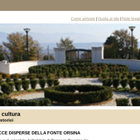
Come arrivare
|
Guida al sito
|
Note legal
 cultura
storici
CCE DISPERSE DELLA FONTE ORSINA