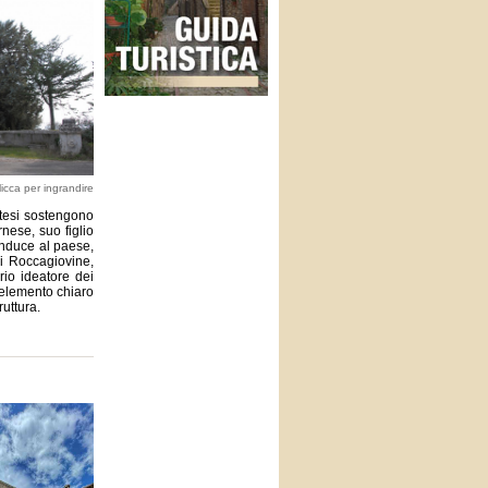
licca per ingrandire
otesi sostengono
rnese, suo figlio
conduce al paese,
di Roccagiovine,
rio ideatore dei
L’elemento chiaro
ruttura.