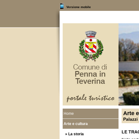
Versione mobile
Arte e
Home
Palazzi 
Arte e cultura
LE TRA
» La storia