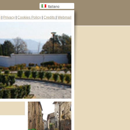
Italiano
i
|
Privacy
|
Cookies Policy
|
Credits
|
Webmail