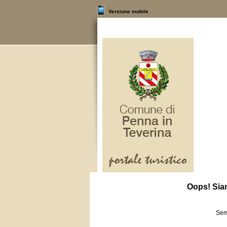
Versione mobile
Oops! Siam
Semb