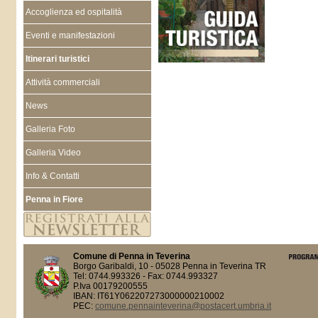
Accoglienza ed ospitalità
Eventi e manifestazioni
Itinerari turistici
Attività commerciali
News
Galleria Foto
Galleria Video
Info & Contatti
Penna in Fiore
Comune di Penna in Teverina
Borgo Garibaldi, 10 - 05028 Penna in Teverina TR
Tel: 0744.993326 - Fax: 0744.993327
P.Iva 00179200555
IBAN: IT61Y062207273000000210002
PEC:
comune.pennainteverina@postacert.umbria.it